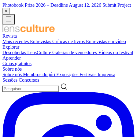
Photobook Prize 2026
– Deadline August 12, 2026
Submit Project
×
Revista
Mais recentes
Entrevistas
Críticas de livros
Entrevistas em vídeo
Explorar
Descobertas LensCulture
Galerias de vencedores
Vídeos do festival
Aprender
Guias gratuitos
Sobre nós
Sobre nós
Membros do júri
Exposições
Festivais
Imprensa
Sessões
Concursos