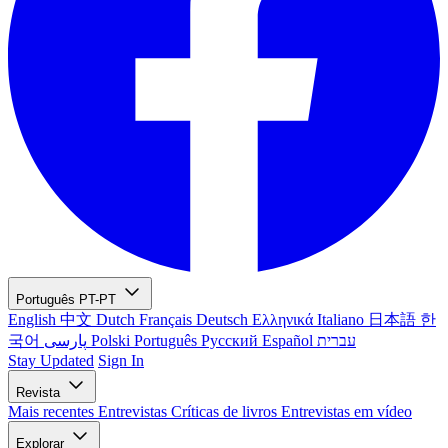
Português
PT-PT
English
中文
Dutch
Français
Deutsch
Ελληνικά
Italiano
日本語
한
국어
پارسی
Polski
Português
Русский
Español
עברית
Stay Updated
Sign In
Revista
Mais recentes
Entrevistas
Críticas de livros
Entrevistas em vídeo
Explorar