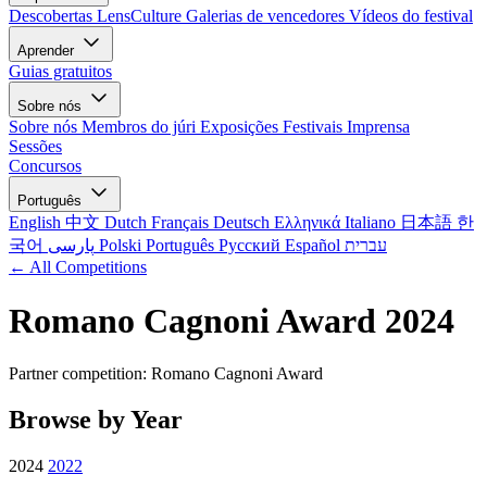
Descobertas LensCulture
Galerias de vencedores
Vídeos do festival
Aprender
Guias gratuitos
Sobre nós
Sobre nós
Membros do júri
Exposições
Festivais
Imprensa
Sessões
Concursos
Português
English
中文
Dutch
Français
Deutsch
Ελληνικά
Italiano
日本語
한
국어
پارسی
Polski
Português
Русский
Español
עברית
← All Competitions
Romano Cagnoni Award 2024
Partner competition: Romano Cagnoni Award
Browse by Year
2024
2022