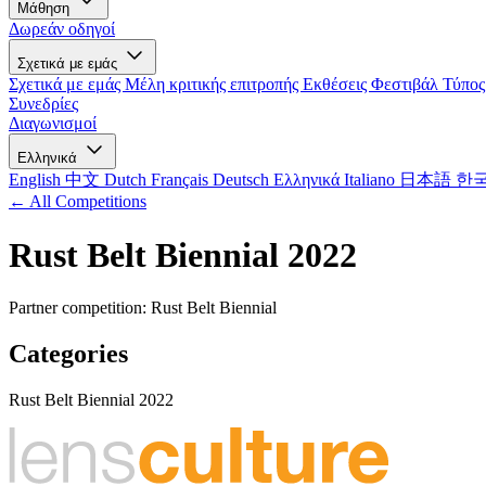
Μάθηση
Δωρεάν οδηγοί
Σχετικά με εμάς
Σχετικά με εμάς
Μέλη κριτικής επιτροπής
Εκθέσεις
Φεστιβάλ
Τύπος
Συνεδρίες
Διαγωνισμοί
Ελληνικά
English
中文
Dutch
Français
Deutsch
Ελληνικά
Italiano
日本語
한
← All Competitions
Rust Belt Biennial 2022
Partner competition: Rust Belt Biennial
Categories
Rust Belt Biennial 2022