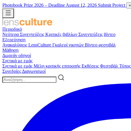
Photobook Prize 2026
– Deadline August 12, 2026
Submit Project
×
Περιοδικό
Νεότερα
Συνεντεύξεις
Κριτικές βιβλίων
Συνεντεύξεις βίντεο
Εξερεύνηση
Ανακαλύψεις LensCulture
Γκαλερί νικητών
Βίντεο φεστιβάλ
Μάθηση
Δωρεάν οδηγοί
Σχετικά με εμάς
Σχετικά με εμάς
Μέλη κριτικής επιτροπής
Εκθέσεις
Φεστιβάλ
Τύπος
Συνεδρίες
Διαγωνισμοί