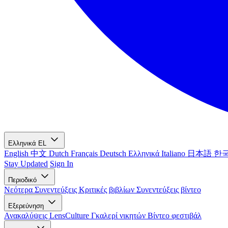
Ελληνικά
EL
English
中文
Dutch
Français
Deutsch
Ελληνικά
Italiano
日本語
한
Stay Updated
Sign In
Περιοδικό
Νεότερα
Συνεντεύξεις
Κριτικές βιβλίων
Συνεντεύξεις βίντεο
Εξερεύνηση
Ανακαλύψεις LensCulture
Γκαλερί νικητών
Βίντεο φεστιβάλ