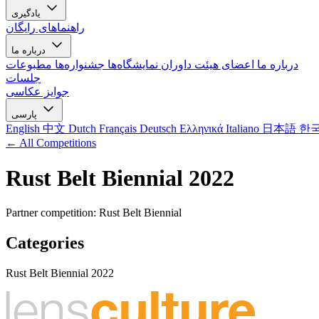
یادگیری
راهنماهای رایگان
درباره ما
درباره ما
اعضای هیئت داوران
نمایشگاه‌ها
جشنواره‌ها
مطبوعات
جلسات
جوایز عکاسی
پارسی
English
中文
Dutch
Français
Deutsch
Ελληνικά
Italiano
日本語
한
← All Competitions
Rust Belt Biennial 2022
Partner competition: Rust Belt Biennial
Categories
Rust Belt Biennial 2022