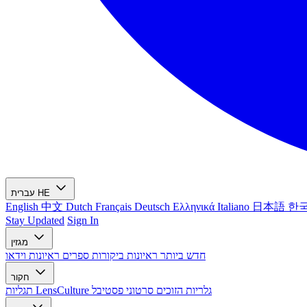
HE
עברית
English
中文
Dutch
Français
Deutsch
Ελληνικά
Italiano
日本語
한
Stay Updated
Sign In
מגזין
חדש ביותר
ראיונות
ביקורות ספרים
ראיונות וידאו
חקור
גלריות הזוכים
סרטוני פסטיבל
תגליות LensCulture