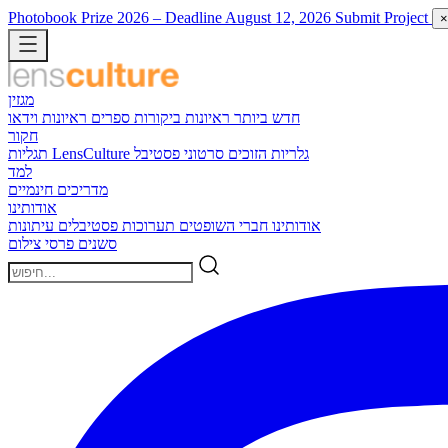
Photobook Prize 2026
– Deadline August 12, 2026
Submit Project
×
מגזין
חדש ביותר
ראיונות
ביקורות ספרים
ראיונות וידאו
חקור
גלריות הזוכים
סרטוני פסטיבל
תגליות LensCulture
למד
מדריכים חינמיים
אודותינו
אודותינו
חברי השופטים
תערוכות
פסטיבלים
עיתונות
סשנים
פרסי צילום