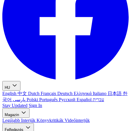
HU
English
中文
Dutch
Français
Deutsch
Ελληνικά
Italiano
日本語
한
국어
پارسی
Polski
Português
Русский
Español
עברית
Stay Updated
Sign In
Magazin
Legújabb
Interjúk
Könyvkritikák
Videóinterjúk
Felfedezés