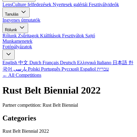
LensCulture felfedezések
Nyertesek galériái
Fesztiválvideók
Tanulás
Ingyenes útmutatók
Rólunk
Rólunk
Zsűritagok
Kiállítások
Fesztiválok
Sajtó
Munkamenetek
Fotópályázatok
English
中文
Dutch
Français
Deutsch
Ελληνικά
Italiano
日本語
한
국어
پارسی
Polski
Português
Русский
Español
עברית
← All Competitions
Rust Belt Biennial 2022
Partner competition: Rust Belt Biennial
Categories
Rust Belt Biennial 2022