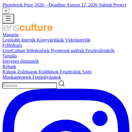
Photobook Prize 2026
– Deadline August 12, 2026
Submit Project
×
Magazin
Legújabb
Interjúk
Könyvkritikák
Videóinterjúk
Felfedezés
LensCulture felfedezések
Nyertesek galériái
Fesztiválvideók
Tanulás
Ingyenes útmutatók
Rólunk
Rólunk
Zsűritagok
Kiállítások
Fesztiválok
Sajtó
Munkamenetek
Fotópályázatok