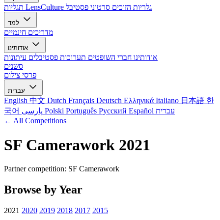
גלריות הזוכים
סרטוני פסטיבל
תגליות LensCulture
למד
מדריכים חינמיים
אודותינו
אודותינו
חברי השופטים
תערוכות
פסטיבלים
עיתונות
סשנים
פרסי צילום
עברית
English
中文
Dutch
Français
Deutsch
Ελληνικά
Italiano
日本語
한
עברית
Español
Русский
Português
Polski
پارسی
국어
← All Competitions
SF Camerawork 2021
Partner competition: SF Camerawork
Browse by Year
2021
2020
2019
2018
2017
2015