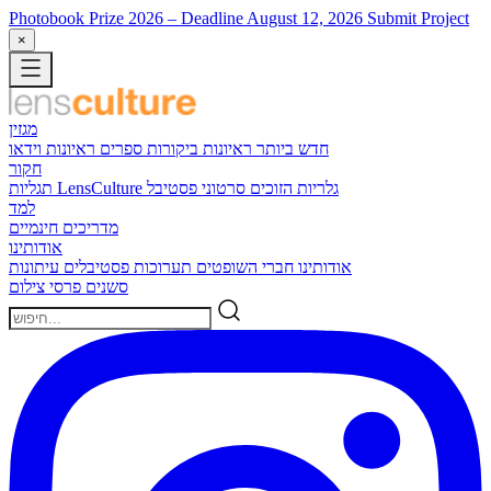
Photobook Prize 2026
– Deadline August 12, 2026
Submit Project
×
מגזין
חדש ביותר
ראיונות
ביקורות ספרים
ראיונות וידאו
חקור
גלריות הזוכים
סרטוני פסטיבל
תגליות LensCulture
למד
מדריכים חינמיים
אודותינו
אודותינו
חברי השופטים
תערוכות
פסטיבלים
עיתונות
סשנים
פרסי צילום