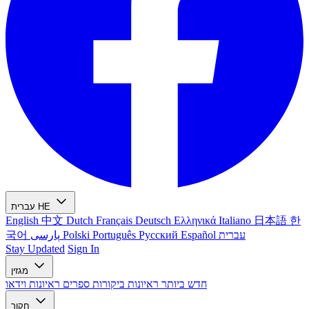
HE
עברית
English
中文
Dutch
Français
Deutsch
Ελληνικά
Italiano
日本語
한
עברית
Español
Русский
Português
Polski
پارسی
국어
Stay Updated
Sign In
מגזין
חדש ביותר
ראיונות
ביקורות ספרים
ראיונות וידאו
חקור