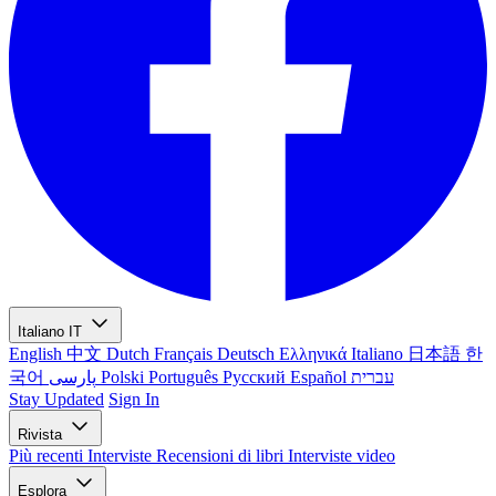
Italiano
IT
English
中文
Dutch
Français
Deutsch
Ελληνικά
Italiano
日本語
한
국어
پارسی
Polski
Português
Русский
Español
עברית
Stay Updated
Sign In
Rivista
Più recenti
Interviste
Recensioni di libri
Interviste video
Esplora