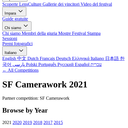
Scoperte LensCulture
Gallerie dei vincitori
Video del festival
Impara
Guide gratuite
Chi siamo
Chi siamo
Membri della giuria
Mostre
Festival
Stampa
Sessioni
Premi fotografici
Italiano
English
中文
Dutch
Français
Deutsch
Ελληνικά
Italiano
日本語
한
국어
پارسی
Polski
Português
Русский
Español
עברית
← All Competitions
SF Camerawork 2021
Partner competition: SF Camerawork
Browse by Year
2021
2020
2019
2018
2017
2015