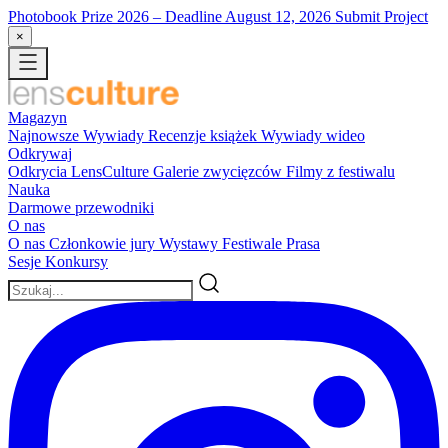
Photobook Prize 2026
– Deadline August 12, 2026
Submit Project
×
Magazyn
Najnowsze
Wywiady
Recenzje książek
Wywiady wideo
Odkrywaj
Odkrycia LensCulture
Galerie zwycięzców
Filmy z festiwalu
Nauka
Darmowe przewodniki
O nas
O nas
Członkowie jury
Wystawy
Festiwale
Prasa
Sesje
Konkursy