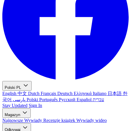
Polski
PL
English
中文
Dutch
Français
Deutsch
Ελληνικά
Italiano
日本語
한
국어
پارسی
Polski
Português
Русский
Español
עברית
Stay Updated
Sign In
Magazyn
Najnowsze
Wywiady
Recenzje książek
Wywiady wideo
Odkrywaj