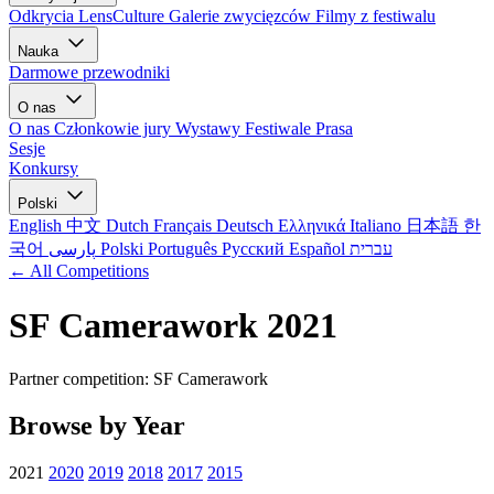
Odkrycia LensCulture
Galerie zwycięzców
Filmy z festiwalu
Nauka
Darmowe przewodniki
O nas
O nas
Członkowie jury
Wystawy
Festiwale
Prasa
Sesje
Konkursy
Polski
English
中文
Dutch
Français
Deutsch
Ελληνικά
Italiano
日本語
한
국어
پارسی
Polski
Português
Русский
Español
עברית
← All Competitions
SF Camerawork 2021
Partner competition: SF Camerawork
Browse by Year
2021
2020
2019
2018
2017
2015