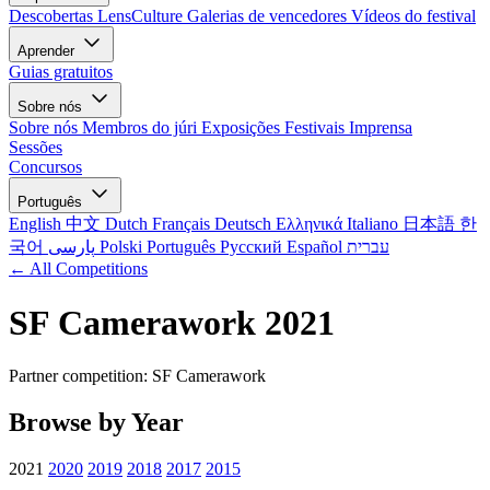
Descobertas LensCulture
Galerias de vencedores
Vídeos do festival
Aprender
Guias gratuitos
Sobre nós
Sobre nós
Membros do júri
Exposições
Festivais
Imprensa
Sessões
Concursos
Português
English
中文
Dutch
Français
Deutsch
Ελληνικά
Italiano
日本語
한
국어
پارسی
Polski
Português
Русский
Español
עברית
← All Competitions
SF Camerawork 2021
Partner competition: SF Camerawork
Browse by Year
2021
2020
2019
2018
2017
2015