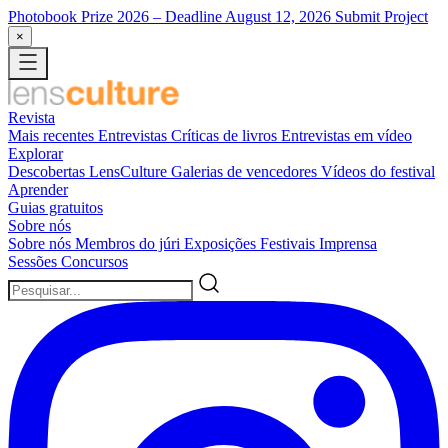
Photobook Prize 2026
– Deadline August 12, 2026
Submit Project
×
Revista
Mais recentes
Entrevistas
Críticas de livros
Entrevistas em vídeo
Explorar
Descobertas LensCulture
Galerias de vencedores
Vídeos do festival
Aprender
Guias gratuitos
Sobre nós
Sobre nós
Membros do júri
Exposições
Festivais
Imprensa
Sessões
Concursos