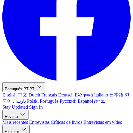
Português
PT-PT
English
中文
Dutch
Français
Deutsch
Ελληνικά
Italiano
日本語
한
국어
پارسی
Polski
Português
Русский
Español
עברית
Stay Updated
Sign In
Revista
Mais recentes
Entrevistas
Críticas de livros
Entrevistas em vídeo
Explorar