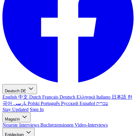
Deutsch
DE
English
中文
Dutch
Français
Deutsch
Ελληνικά
Italiano
日本語
한
국어
پارسی
Polski
Português
Русский
Español
עברית
Stay Updated
Sign In
Magazin
Neueste
Interviews
Buchrezensionen
Video-Interviews
Entdecken