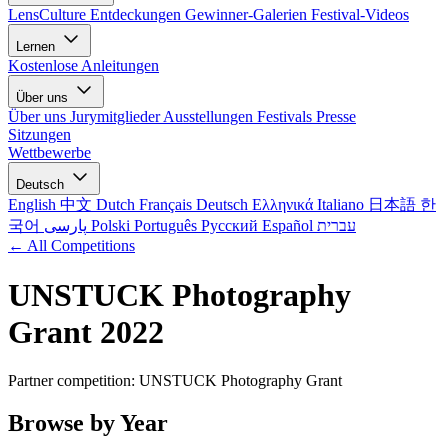
LensCulture Entdeckungen
Gewinner-Galerien
Festival-Videos
Lernen
Kostenlose Anleitungen
Über uns
Über uns
Jurymitglieder
Ausstellungen
Festivals
Presse
Sitzungen
Wettbewerbe
Deutsch
English
中文
Dutch
Français
Deutsch
Ελληνικά
Italiano
日本語
한
국어
پارسی
Polski
Português
Русский
Español
עברית
← All Competitions
UNSTUCK Photography
Grant 2022
Partner competition: UNSTUCK Photography Grant
Browse by Year