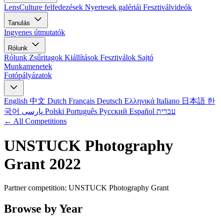
LensCulture felfedezések
Nyertesek galériái
Fesztiválvideók
Tanulás
Ingyenes útmutatók
Rólunk
Rólunk
Zsűritagok
Kiállítások
Fesztiválok
Sajtó
Munkamenetek
Fotópályázatok
English
中文
Dutch
Français
Deutsch
Ελληνικά
Italiano
日本語
한
국어
پارسی
Polski
Português
Русский
Español
עברית
← All Competitions
UNSTUCK Photography
Grant 2022
Partner competition: UNSTUCK Photography Grant
Browse by Year