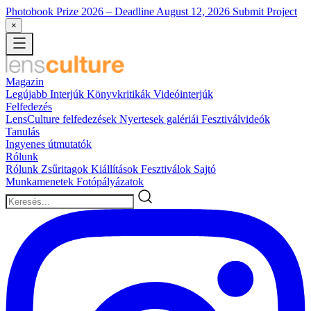
Photobook Prize 2026
– Deadline August 12, 2026
Submit Project
×
Magazin
Legújabb
Interjúk
Könyvkritikák
Videóinterjúk
Felfedezés
LensCulture felfedezések
Nyertesek galériái
Fesztiválvideók
Tanulás
Ingyenes útmutatók
Rólunk
Rólunk
Zsűritagok
Kiállítások
Fesztiválok
Sajtó
Munkamenetek
Fotópályázatok