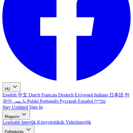
HU
English
中文
Dutch
Français
Deutsch
Ελληνικά
Italiano
日本語
한
국어
پارسی
Polski
Português
Русский
Español
עברית
Stay Updated
Sign In
Magazin
Legújabb
Interjúk
Könyvkritikák
Videóinterjúk
Felfedezés