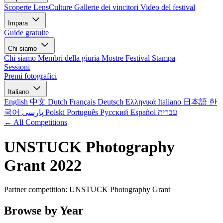
Scoperte LensCulture
Gallerie dei vincitori
Video del festival
Impara
Guide gratuite
Chi siamo
Chi siamo
Membri della giuria
Mostre
Festival
Stampa
Sessioni
Premi fotografici
Italiano
English
中文
Dutch
Français
Deutsch
Ελληνικά
Italiano
日本語
한
국어
پارسی
Polski
Português
Русский
Español
עברית
← All Competitions
UNSTUCK Photography
Grant 2022
Partner competition: UNSTUCK Photography Grant
Browse by Year