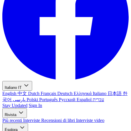
Italiano
IT
English
中文
Dutch
Français
Deutsch
Ελληνικά
Italiano
日本語
한
국어
پارسی
Polski
Português
Русский
Español
עברית
Stay Updated
Sign In
Rivista
Più recenti
Interviste
Recensioni di libri
Interviste video
Esplora