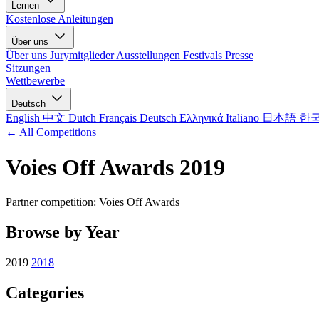
Lernen
Kostenlose Anleitungen
Über uns
Über uns
Jurymitglieder
Ausstellungen
Festivals
Presse
Sitzungen
Wettbewerbe
Deutsch
English
中文
Dutch
Français
Deutsch
Ελληνικά
Italiano
日本語
한
← All Competitions
Voies Off Awards 2019
Partner competition: Voies Off Awards
Browse by Year
2019
2018
Categories