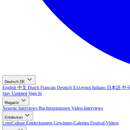
Deutsch
DE
English
中文
Dutch
Français
Deutsch
Ελληνικά
Italiano
日本語
한
Stay Updated
Sign In
Magazin
Neueste
Interviews
Buchrezensionen
Video-Interviews
Entdecken
LensCulture Entdeckungen
Gewinner-Galerien
Festival-Videos