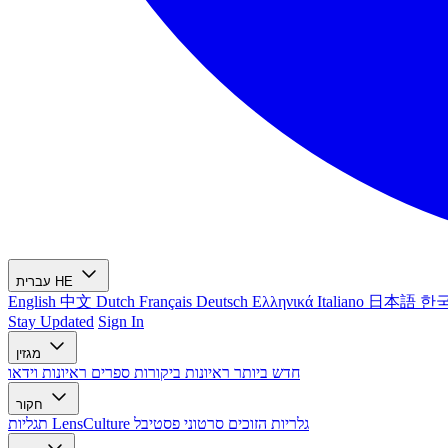
HE
עברית
English
中文
Dutch
Français
Deutsch
Ελληνικά
Italiano
日本語
한
Stay Updated
Sign In
מגזין
חדש ביותר
ראיונות
ביקורות ספרים
ראיונות וידאו
חקור
גלריות הזוכים
סרטוני פסטיבל
תגליות LensCulture