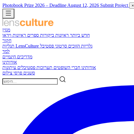
Photobook Prize 2026
– Deadline August 12, 2026
Submit Project
×
מגזין
חדש ביותר
ראיונות
ביקורות ספרים
ראיונות וידאו
חקור
גלריות הזוכים
סרטוני פסטיבל
תגליות LensCulture
למד
מדריכים חינמיים
אודותינו
אודותינו
חברי השופטים
תערוכות
פסטיבלים
עיתונות
סשנים
פרסי צילום