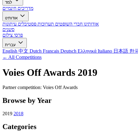
למד
מדריכים חינמיים
אודותינו
אודותינו
חברי השופטים
תערוכות
פסטיבלים
עיתונות
סשנים
פרסי צילום
עברית
English
中文
Dutch
Français
Deutsch
Ελληνικά
Italiano
日本語
한
← All Competitions
Voies Off Awards 2019
Partner competition: Voies Off Awards
Browse by Year
2019
2018
Categories