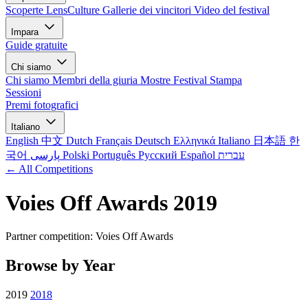
Scoperte LensCulture
Gallerie dei vincitori
Video del festival
Impara
Guide gratuite
Chi siamo
Chi siamo
Membri della giuria
Mostre
Festival
Stampa
Sessioni
Premi fotografici
Italiano
English
中文
Dutch
Français
Deutsch
Ελληνικά
Italiano
日本語
한
국어
پارسی
Polski
Português
Русский
Español
עברית
← All Competitions
Voies Off Awards 2019
Partner competition: Voies Off Awards
Browse by Year
2019
2018