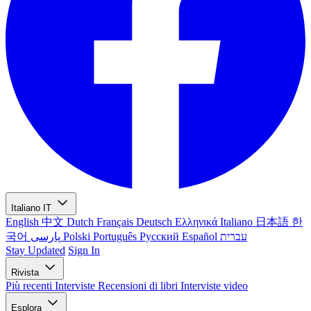
Italiano
IT
English
中文
Dutch
Français
Deutsch
Ελληνικά
Italiano
日本語
한
국어
پارسی
Polski
Português
Русский
Español
עברית
Stay Updated
Sign In
Rivista
Più recenti
Interviste
Recensioni di libri
Interviste video
Esplora