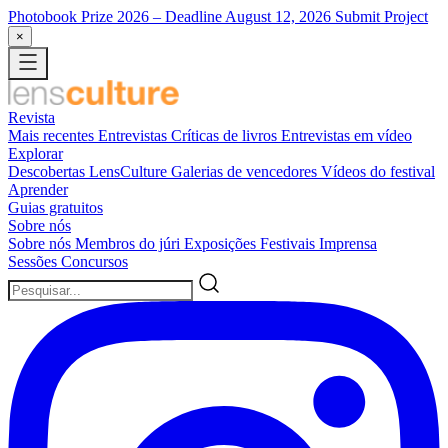
Photobook Prize 2026
– Deadline August 12, 2026
Submit Project
×
Revista
Mais recentes
Entrevistas
Críticas de livros
Entrevistas em vídeo
Explorar
Descobertas LensCulture
Galerias de vencedores
Vídeos do festival
Aprender
Guias gratuitos
Sobre nós
Sobre nós
Membros do júri
Exposições
Festivais
Imprensa
Sessões
Concursos