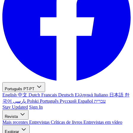
Português
PT-PT
English
中文
Dutch
Français
Deutsch
Ελληνικά
Italiano
日本語
한
국어
پارسی
Polski
Português
Русский
Español
עברית
Stay Updated
Sign In
Revista
Mais recentes
Entrevistas
Críticas de livros
Entrevistas em vídeo
Explorar