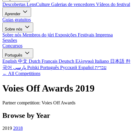
Descobertas LensCulture
Galerias de vencedores
Vídeos do festival
Aprender
Guias gratuitos
Sobre nós
Sobre nós
Membros do júri
Exposições
Festivais
Imprensa
Sessões
Concursos
Português
English
中文
Dutch
Français
Deutsch
Ελληνικά
Italiano
日本語
한
국어
پارسی
Polski
Português
Русский
Español
עברית
← All Competitions
Voies Off Awards 2019
Partner competition: Voies Off Awards
Browse by Year
2019
2018