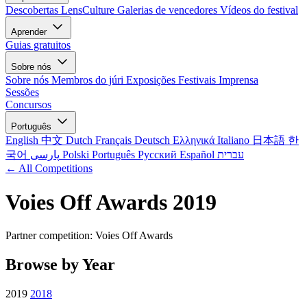
Descobertas LensCulture
Galerias de vencedores
Vídeos do festival
Aprender
Guias gratuitos
Sobre nós
Sobre nós
Membros do júri
Exposições
Festivais
Imprensa
Sessões
Concursos
Português
English
中文
Dutch
Français
Deutsch
Ελληνικά
Italiano
日本語
한
국어
پارسی
Polski
Português
Русский
Español
עברית
← All Competitions
Voies Off Awards 2019
Partner competition: Voies Off Awards
Browse by Year
2019
2018