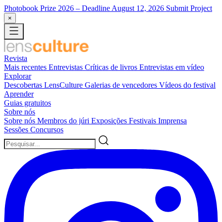
Photobook Prize 2026
– Deadline August 12, 2026
Submit Project
×
Revista
Mais recentes
Entrevistas
Críticas de livros
Entrevistas em vídeo
Explorar
Descobertas LensCulture
Galerias de vencedores
Vídeos do festival
Aprender
Guias gratuitos
Sobre nós
Sobre nós
Membros do júri
Exposições
Festivais
Imprensa
Sessões
Concursos