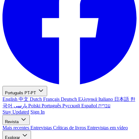
Português
PT-PT
English
中文
Dutch
Français
Deutsch
Ελληνικά
Italiano
日本語
한
국어
پارسی
Polski
Português
Русский
Español
עברית
Stay Updated
Sign In
Revista
Mais recentes
Entrevistas
Críticas de livros
Entrevistas em vídeo
Explorar