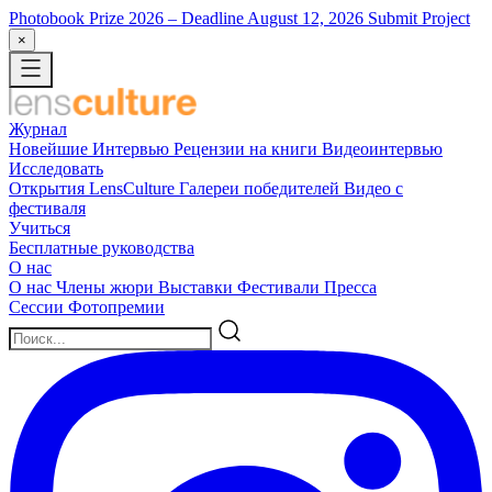
Photobook Prize 2026
– Deadline August 12, 2026
Submit Project
×
Журнал
Новейшие
Интервью
Рецензии на книги
Видеоинтервью
Исследовать
Открытия LensCulture
Галереи победителей
Видео с
фестиваля
Учиться
Бесплатные руководства
О нас
О нас
Члены жюри
Выставки
Фестивали
Пресса
Сессии
Фотопремии