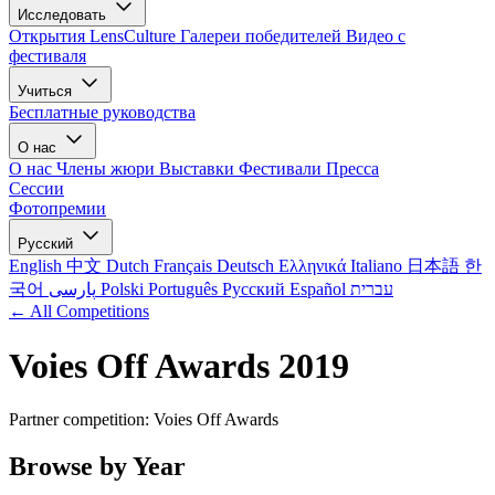
Исследовать
Открытия LensCulture
Галереи победителей
Видео с
фестиваля
Учиться
Бесплатные руководства
О нас
О нас
Члены жюри
Выставки
Фестивали
Пресса
Сессии
Фотопремии
Русский
English
中文
Dutch
Français
Deutsch
Ελληνικά
Italiano
日本語
한
국어
پارسی
Polski
Português
Русский
Español
עברית
← All Competitions
Voies Off Awards 2019
Partner competition: Voies Off Awards
Browse by Year