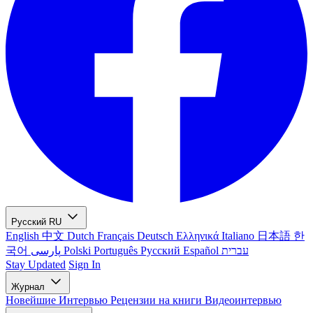
Русский
RU
English
中文
Dutch
Français
Deutsch
Ελληνικά
Italiano
日本語
한
국어
پارسی
Polski
Português
Русский
Español
עברית
Stay Updated
Sign In
Журнал
Новейшие
Интервью
Рецензии на книги
Видеоинтервью