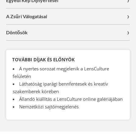
Egyedi Kép Díjnyertesei
A Zsűri Válogatásai
Döntősök
TOVÁBBI DÍJAK ÉS ELŐNYÖK
A nyertes sorozat megjelenik a LensCulture
felületén
Láthatóság iparági bennfentesek és kreatív
szakemberek körében
Állandó kiállítás a LensCulture online galériájában
Nemzetközi sajtómegjelenés