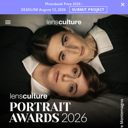
×
Photobook Prize 2026 –
SUBMIT PROJECT
DEADLINE
August 12, 2026
Díjak
Zsűri
GYIK
Szabályok