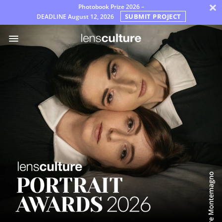
×
Photobook Prize 2026 –
SUBMIT PROJECT
DEADLINE
August 12, 2026
ア
ワ
ー
ド
審
査
員
よ
く
あ
る
質
問
規
則
日
本