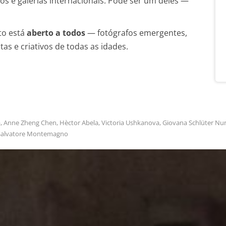
vros e galerias internacionais. Pode ser um deles —
to está
aberto a todos
— fotógrafos emergentes,
tas e criativos de todas as idades.
, Anne Zheng Chen, Hèctor Abela, Victoria Ushkanova, Giovana Schlüter Nun
, Salvatore Montemagno