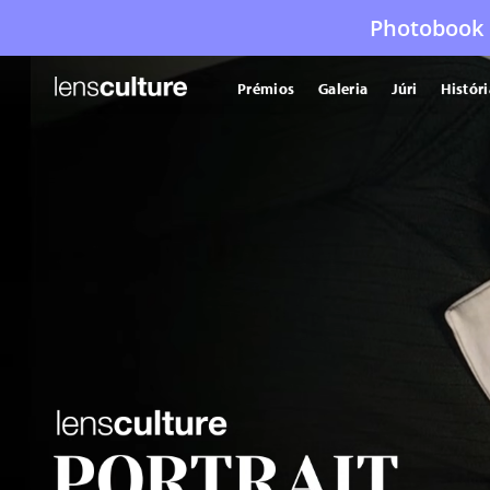
Photobook 
Prémios
Galeria
Júri
Histór