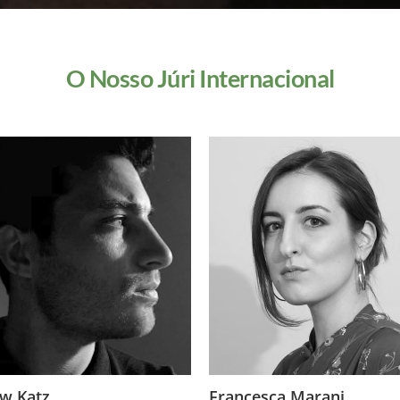
O Nosso Júri Internacional
w Katz
Francesca Marani