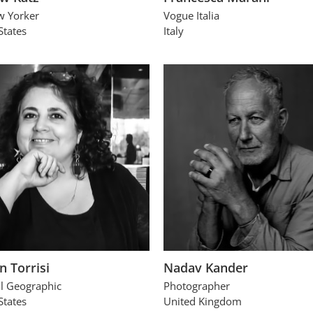
w Yorker
Vogue Italia
States
Italy
n Torrisi
Nadav Kander
l Geographic
Photographer
States
United Kingdom