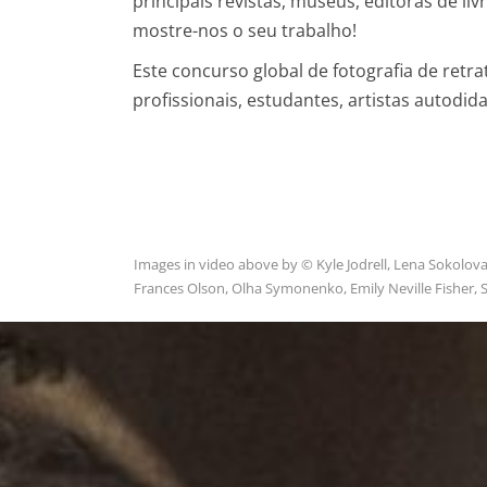
principais revistas, museus, editoras de li
mostre-nos o seu trabalho!
Este concurso global de fotografia de retra
profissionais, estudantes, artistas autodida
Images in video above by © Kyle Jodrell, Lena Sokolova
Frances Olson, Olha Symonenko, Emily Neville Fisher