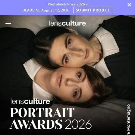
×
Photobook Prize 2026 –
SUBMIT PROJECT
DEADLINE
August 12, 2026
Премии
Жюри
Часто
задаваемые
вопросы
Правила
Русский