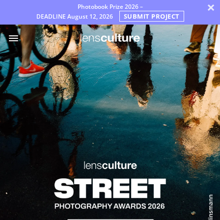
×
Photobook Prize 2026 –
SUBMIT PROJECT
DEADLINE
August 12, 2026
Βραβεία
Επιτροπή
Συχνές
Ερωτήσεις
Κανόνες
Ελληνικά