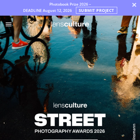
×
Photobook Prize 2026 –
SUBMIT PROJECT
DEADLINE
August 12, 2026
ア
ワ
ー
ド
審
査
員
よ
く
あ
る
質
問
規
則
日
本