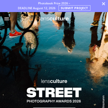
×
Photobook Prize 2026 –
SUBMIT PROJECT
DEADLINE
August 12, 2026
Премии
Жюри
Часто
задаваемые
вопросы
Правила
Русский