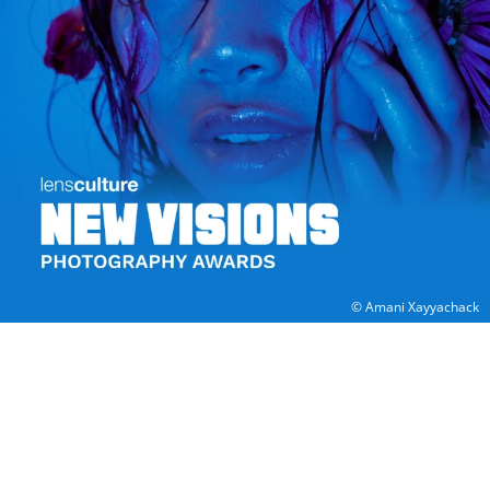
© Amani Xayyachack