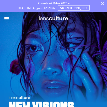
×
Photobook Prize 2026 –
SUBMIT PROJECT
DEADLINE
August 12, 2026
어
워
드
배
심
원
자
주
묻
는
질
문
규
칙
한
국
어