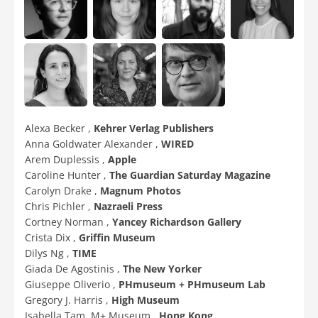
Alexa Becker ,
Kehrer Verlag Publishers
Anna Goldwater Alexander ,
WIRED
Arem Duplessis ,
Apple
Caroline Hunter ,
The Guardian Saturday Magazine
Carolyn Drake ,
Magnum Photos
Chris Pichler ,
Nazraeli Press
Cortney Norman ,
Yancey Richardson Gallery
Crista Dix ,
Griffin Museum
Dilys Ng ,
TIME
Giada De Agostinis ,
The New Yorker
Giuseppe Oliverio ,
PHmuseum + PHmuseum Lab
Gregory J. Harris ,
High Museum
Isabella Tam, M+ Museum ,
Hong Kong