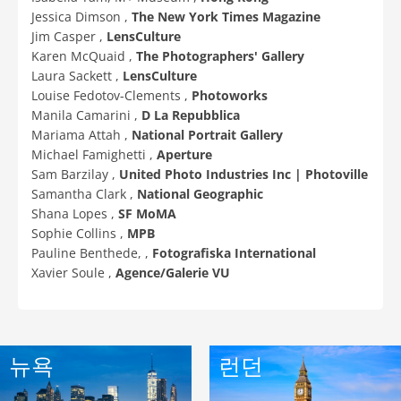
Jessica Dimson ,
The New York Times Magazine
Jim Casper ,
LensCulture
Karen McQuaid ,
The Photographers' Gallery
Laura Sackett ,
LensCulture
Louise Fedotov-Clements ,
Photoworks
Manila Camarini ,
D La Repubblica
Mariama Attah ,
National Portrait Gallery
Michael Famighetti ,
Aperture
Sam Barzilay ,
United Photo Industries Inc | Photoville
Samantha Clark ,
National Geographic
Shana Lopes ,
SF MoMA
Sophie Collins ,
MPB
Pauline Benthede, ,
Fotografiska International
Xavier Soule ,
Agence/Galerie VU
뉴욕
런던