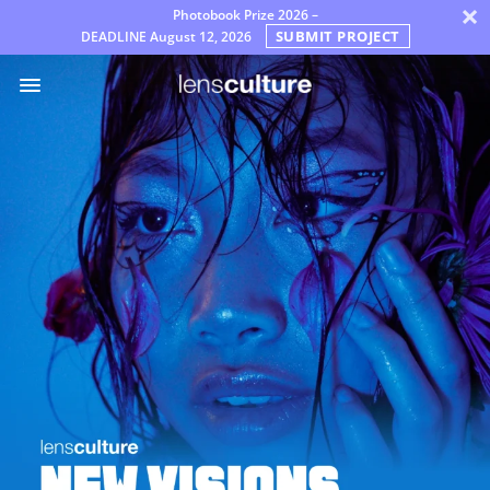
×
Photobook Prize 2026 –
SUBMIT PROJECT
DEADLINE
August 12, 2026
Prémios
Júri
Perguntas
Frequentes
Regras
Português