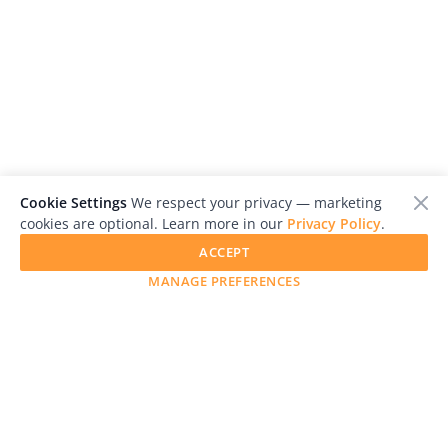
Cookie Settings
We respect your privacy — marketing
cookies are optional. Learn more in our
Privacy Policy
.
ACCEPT
MANAGE PREFERENCES
LensCulture is a leading global photography platform known
for its international photography awards, exhibitions, and
editorial coverage of contemporary photography and visual