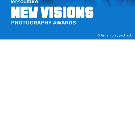
© Amani Xayyachack