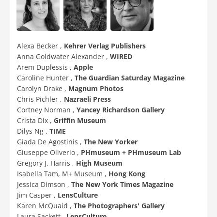
Alexa Becker ,
Kehrer Verlag Publishers
Anna Goldwater Alexander ,
WIRED
Arem Duplessis ,
Apple
Caroline Hunter ,
The Guardian Saturday Magazine
Carolyn Drake ,
Magnum Photos
Chris Pichler ,
Nazraeli Press
Cortney Norman ,
Yancey Richardson Gallery
Crista Dix ,
Griffin Museum
Dilys Ng ,
TIME
Giada De Agostinis ,
The New Yorker
Giuseppe Oliverio ,
PHmuseum + PHmuseum Lab
Gregory J. Harris ,
High Museum
Isabella Tam, M+ Museum ,
Hong Kong
Jessica Dimson ,
The New York Times Magazine
Jim Casper ,
LensCulture
Karen McQuaid ,
The Photographers' Gallery
Laura Sackett ,
LensCulture