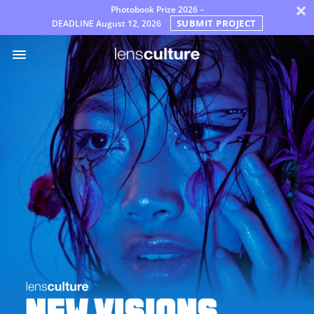
×
Photobook Prize 2026 –
SUBMIT PROJECT
DEADLINE
August 12, 2026
Премии
Жюри
Часто
задаваемые
вопросы
Правила
Русский