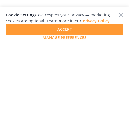
Cookie Settings
We respect your privacy — marketing
cookies are optional. Learn more in our
Privacy Policy
.
ACCEPT
MANAGE PREFERENCES
LensCulture is a leading global photography platform known
for its international photography awards, exhibitions, and
editorial coverage of contemporary photography and visual
culture.
Awards
Advertise with Us
Help
Magazine
Press
Contact