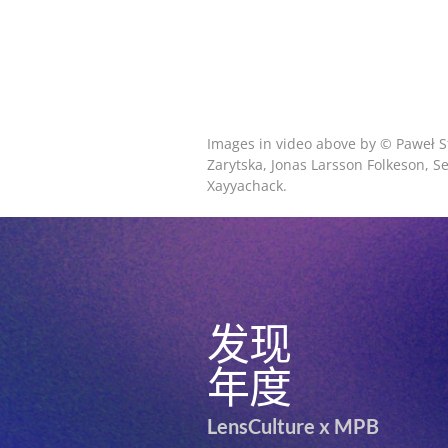
Images in video above by © Paweł 
Zarytska, Jonas Larsson Folkeson, 
Xayyachack.
发现
年度
LensCulture x MPB