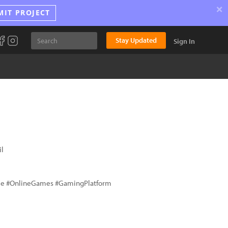
×
MIT PROJECT
Stay Updated
Sign In
il
me #OnlineGames #GamingPlatform