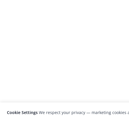
Cookie Settings
We respect your privacy — marketing cookies a