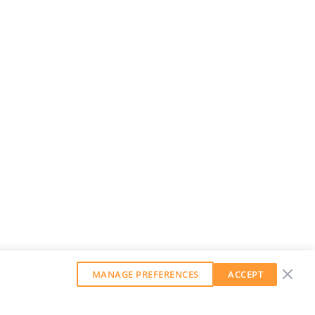
MANAGE PREFERENCES
ACCEPT