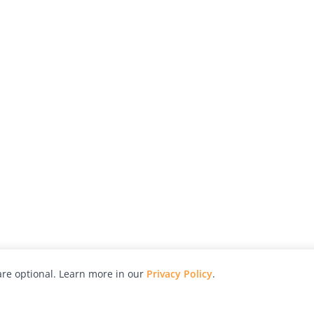
re optional. Learn more in our
Privacy Policy
.