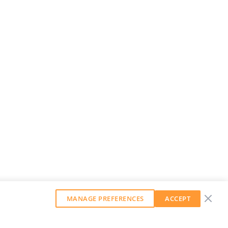
MANAGE PREFERENCES
ACCEPT