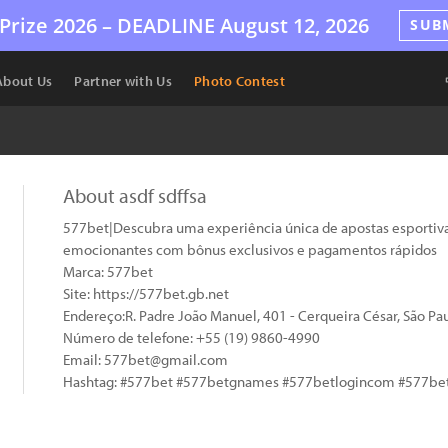
Prize 2026 –
DEADLINE
August 12, 2026
SUB
About Us
Partner with Us
Photo Contest
About asdf sdffsa
577bet|Descubra uma experiência única de apostas esportivas,
emocionantes com bônus exclusivos e pagamentos rápidos
Marca: 577bet
Site: https://577bet.gb.net
Endereço:R. Padre João Manuel, 401 - Cerqueira César, São Paul
Número de telefone: +55 (19) 9860-4990
Email: 577bet@gmail.com
Hashtag: #577bet #577betgnames #577betlogincom #577be