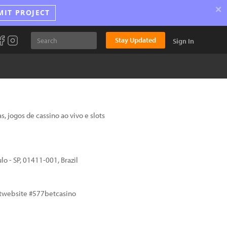
×
MIT PROJECT
Stay Updated
Sign In
 jogos de cassino ao vivo e slots
o - SP, 01411-001, Brazil
twebsite #577betcasino