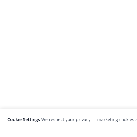
Cookie Settings
We respect your privacy — marketing cookies a