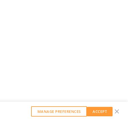
MANAGE PREFERENCES
ACCEPT