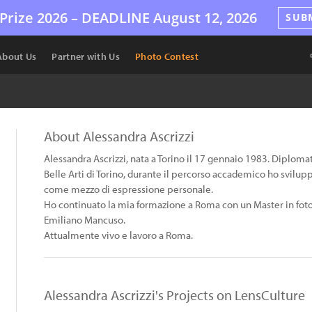
Prize 2026 –
DEADLINE
August 12, 2026
SUB
About Us
Partner with Us
Photo Contest
About Alessandra Ascrizzi
Alessandra Ascrizzi, nata a Torino il 17 gennaio 1983. Diploma
Belle Arti di Torino, durante il percorso accademico ho svilupp
come mezzo di espressione personale.
Ho continuato la mia formazione a Roma con un Master in f
Emiliano Mancuso.
Attualmente vivo e lavoro a Roma.
Alessandra Ascrizzi's Projects on LensCulture