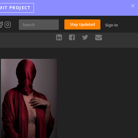
×
MIT PROJECT
Stay Updated
Sign In