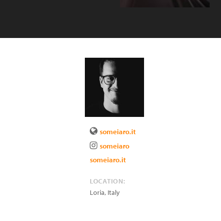
someiaro.it
someiaro
someiaro.it
LOCATION:
Loria
,
Italy