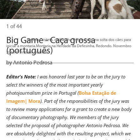
1 of 44
Big Game - Caça grossa
                      Nelson Cristeta, da Matilha Tempestade, na solta dos cães para 
iniciar a montaria.Montaria na Herdade da Defesinha, Redondo. Novembro 
(português)
2013 © Antonio Pedrosa

by Antonio Pedrosa
Editor's Note:
I was honored last year to be on the jury to
select the winners of the most important yearly
photojournalism prize in Portugal (
Bolsa Estação de
Imagem| Mora
). Part of the responsibilities of the jury was
to review many applications for a grant to create a new body
of documentary photography. We members of the jury
selected the proposal of photographer Antonio Pedrosa. We
are absolutely delighted with the resulting project, which we