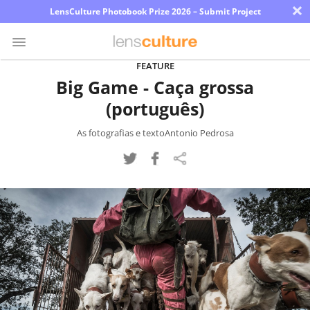
×
LensCulture Photobook Prize 2026 – Submit Project
FEATURE
Big Game - Caça grossa
Photo
(português)
Contest
Magazine
As fotografias e textoAntonio Pedrosa
Explore
Learn
About
Us
Partner
with