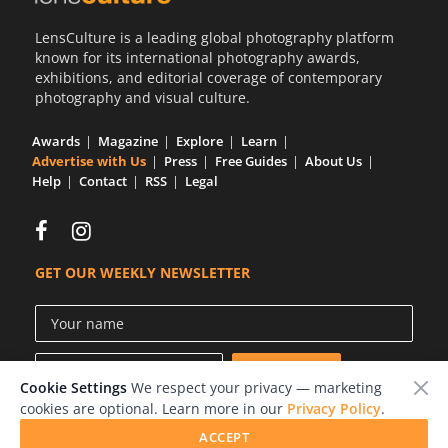
LensCulture is a leading global photography platform
known for its international photography awards,
exhibitions, and editorial coverage of contemporary
photography and visual culture.
Awards
Magazine
Explore
Learn
Advertise with Us
Press
Free Guides
About Us
Help
Contact
RSS
Legal
GET OUR WEEKLY NEWSLETTER
Cookie Settings
We respect your privacy — marketing
cookies are optional. Learn more in our
Privacy Policy
.
ACCEPT