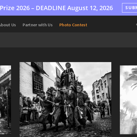
Prize 2026 –
DEADLINE
August 12, 2026
SUB
About Us
Partner with Us
Photo Contest