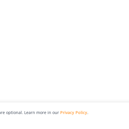
re optional. Learn more in our
Privacy Policy
.