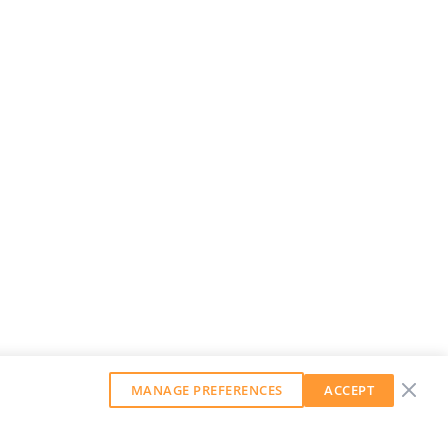
MANAGE PREFERENCES
ACCEPT