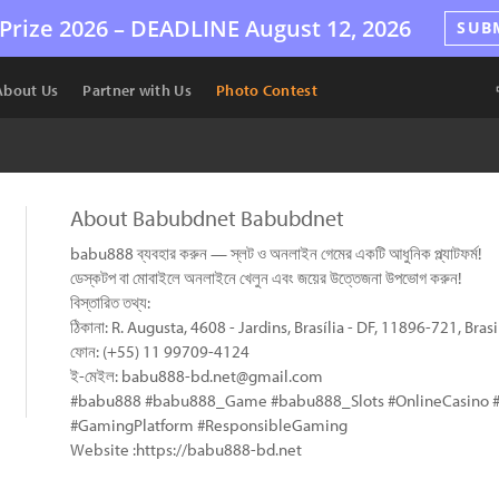
Prize 2026 –
DEADLINE
August 12, 2026
SUB
About Us
Partner with Us
Photo Contest
About Babubdnet Babubdnet
babu888 ব্যবহার করুন — স্লট ও অনলাইন গেমের একটি আধুনিক প্ল্যাটফর্ম!
ডেস্কটপ বা মোবাইলে অনলাইনে খেলুন এবং জয়ের উত্তেজনা উপভোগ করুন!
বিস্তারিত তথ্য:
ঠিকানা: R. Augusta, 4608 - Jardins, Brasília - DF, 11896-721, Brasi
ফোন: (+55) 11 99709-4124
ই-মেইল: babu888-bd.net@gmail.com
#babu888 #babu888_Game #babu888_Slots #OnlineCasino 
#GamingPlatform #ResponsibleGaming
Website :https://babu888-bd.net