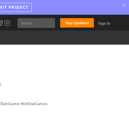
×
MIT PROJECT
Stay Updated
Sign In
l
#SlotsGame #OnlineGames