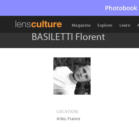
Photobook 
Magazine
Explore
Learn
BASILETTI Florent
LOCATION:
Arles
,
France