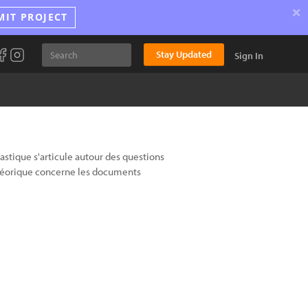
×
MIT PROJECT
Stay Updated
Sign In
lastique s'articule autour des questions
 théorique concerne les documents