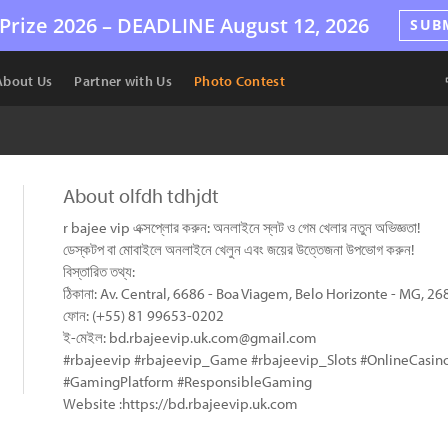
Prize 2026 –
DEADLINE
August 12, 2026
SUB
About Us
Partner with Us
Photo Contest
About olfdh tdhjdt
r bajee vip এক্সপ্লোর করুন: অনলাইনে স্লট ও গেম খেলার নতুন অভিজ্ঞতা!
ডেস্কটপ বা মোবাইলে অনলাইনে খেলুন এবং জয়ের উত্তেজনা উপভোগ করুন!
বিস্তারিত তথ্য:
ঠিকানা: Av. Central, 6686 - Boa Viagem, Belo Horizonte - MG, 26
ফোন: (+55) 81 99653-0202
ই-মেইল: bd.rbajeevip.uk.com@gmail.com
#rbajeevip #rbajeevip_Game #rbajeevip_Slots #OnlineCasi
#GamingPlatform #ResponsibleGaming
Website :https://bd.rbajeevip.uk.com