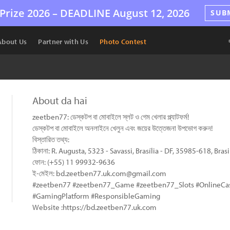
Prize 2026 –
DEADLINE
August 12, 2026
SUB
About Us
Partner with Us
Photo Contest
About da hai
zeetben77: ডেস্কটপ বা মোবাইলে স্লট ও গেম খেলার প্ল্যাটফর্ম!
ডেস্কটপ বা মোবাইলে অনলাইনে খেলুন এবং জয়ের উত্তেজনা উপভোগ করুন!
বিস্তারিত তথ্য:
ঠিকানা: R. Augusta, 5323 - Savassi, Brasília - DF, 35985-618, Brasi
ফোন: (+55) 11 99932-9636
ই-মেইল: bd.zeetben77.uk.com@gmail.com
#zeetben77 #zeetben77_Game #zeetben77_Slots #OnlineCa
#GamingPlatform #ResponsibleGaming
Website :https://bd.zeetben77.uk.com