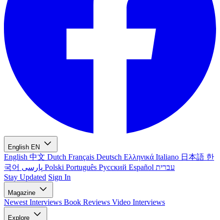
English
EN
English
中文
Dutch
Français
Deutsch
Ελληνικά
Italiano
日本語
한
국어
پارسی
Polski
Português
Русский
Español
עברית
Stay Updated
Sign In
Magazine
Newest
Interviews
Book Reviews
Video Interviews
Explore