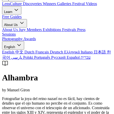
LensCulture Discoveries
Winners Galleries
Festival Videos
Learn
Free Guides
About Us
About Us
Jury Members
Exhibitions
Festivals
Press
Sessions
Photography Awards
English
English
中文
Dutch
Français
Deutsch
Ελληνικά
Italiano
日本語
한
국어
پارسی
Polski
Português
Русский
Español
עברית
Alhambra
by Manuel Giron
Fotografiar la joya del reino nazarí no es fácil, hay cientos de
detalles que el ojo humano no percibe en el conjunto. Es como
observar el universo con el telescopio de un aficionado. Construida
entre los siglos XIII y XIV, representa el esplendor y el poder de la