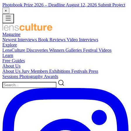
Photobook Prize 2026
– Deadline August 12, 2026
Submit Project
×
Magazine
Newest
Interviews
Book Reviews
Video Interviews
Explore
LensCulture Discoveries
Winners Galleries
Festival Videos
Learn
Free Guides
About Us
About Us
Jury Members
Exhibitions
Festivals
Press
Sessions
Photography Awards