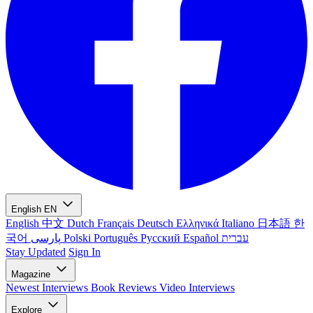
English
EN
English
中文
Dutch
Français
Deutsch
Ελληνικά
Italiano
日本語
한
국어
پارسی
Polski
Português
Русский
Español
עברית
Stay Updated
Sign In
Magazine
Newest
Interviews
Book Reviews
Video Interviews
Explore