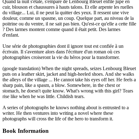
Quand la nuit s'étale, s'empare de Lenbourg Bleuet enfile jupe en
cuir, blouson et chaussures à hauts talons. Et elle arpente les ruelles
du village... Lui, il ne peut la quitter des yeux. Il ressent une vive
douleur, comme un spasme, un coup. Quelque part, au niveau de la
poitrine ou du ventre, il ne sait pas bien. Qu'est-ce qu'elle a cette fille
? Des larmes montent comme quand il était petit. Des larmes
d'enfant.
Une série de photographies dont il ignore tout est confiée à un
écrivain. Il s'aventure alors dans l'écriture d'un roman où ces
photographies croiseront la vie du héros pour la transformer.
(google translation) When the night spreads, seizes Lenbourg Bleuet
puts on a leather skirt, jacket and high-heeled shoes. And she walks
the alleys of the village ... He cannot take his eyes off her. He feels a
sharp pain, like a spasm, a blow. Somewhere, in the chest or
stomach, he doesn't quite know. What's wrong with this girl? Tears
rise like when he was little. Childish tears.
A series of photographs he knows nothing about is entrusted to a
writer. He then ventures into writing a novel where these
photographs will cross the life of the hero to transform it.
Book Information