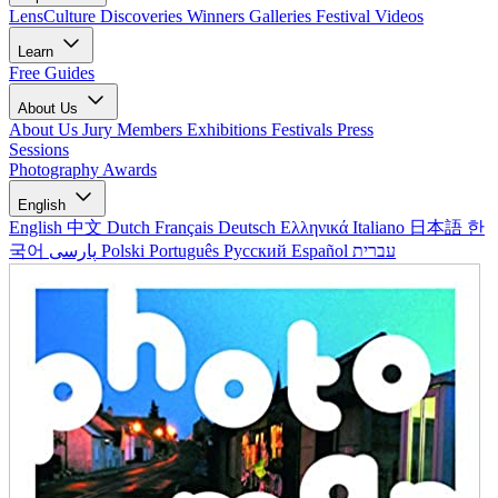
LensCulture Discoveries
Winners Galleries
Festival Videos
Learn
Free Guides
About Us
About Us
Jury Members
Exhibitions
Festivals
Press
Sessions
Photography Awards
English
English
中文
Dutch
Français
Deutsch
Ελληνικά
Italiano
日本語
한
국어
پارسی
Polski
Português
Русский
Español
עברית