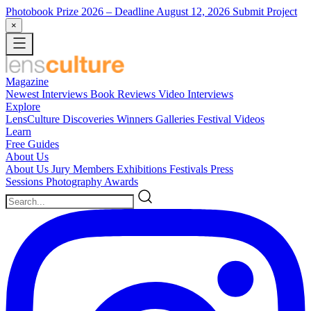
Photobook Prize 2026
– Deadline August 12, 2026
Submit Project
×
Magazine
Newest
Interviews
Book Reviews
Video Interviews
Explore
LensCulture Discoveries
Winners Galleries
Festival Videos
Learn
Free Guides
About Us
About Us
Jury Members
Exhibitions
Festivals
Press
Sessions
Photography Awards