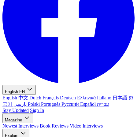
English
EN
English
中文
Dutch
Français
Deutsch
Ελληνικά
Italiano
日本語
한
국어
پارسی
Polski
Português
Русский
Español
עברית
Stay Updated
Sign In
Magazine
Newest
Interviews
Book Reviews
Video Interviews
Explore