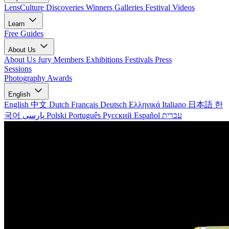
LensCulture Discoveries
Winners Galleries
Festival Videos
Learn
Free Guides
About Us
About Us
Jury Members
Exhibitions
Festivals
Press
Sessions
Photography Awards
English
English
中文
Dutch
Français
Deutsch
Ελληνικά
Italiano
日本語
한
국어
پارسی
Polski
Português
Русский
Español
עברית