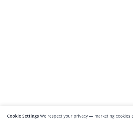
Cookie Settings
We respect your privacy — marketing cookies a