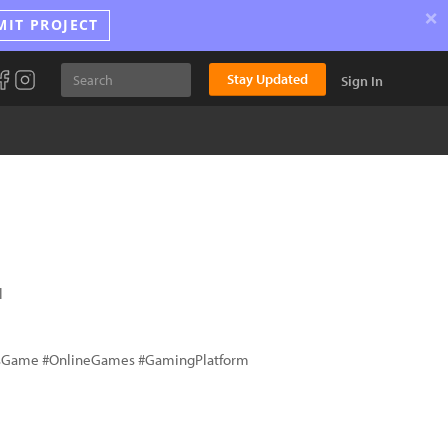
×
MIT PROJECT
Stay Updated
Sign In
l
otsGame #OnlineGames #GamingPlatform