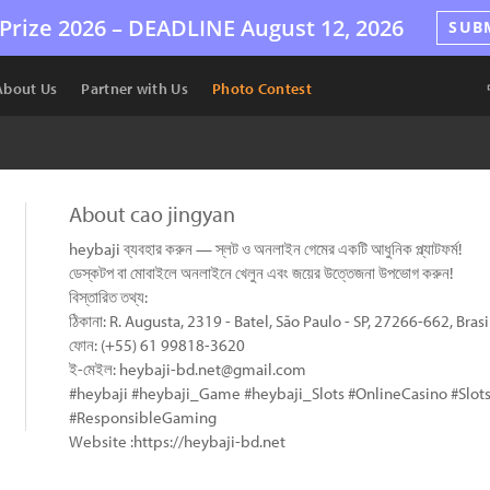
Prize 2026 –
DEADLINE
August 12, 2026
SUB
About Us
Partner with Us
Photo Contest
About cao jingyan
heybaji ব্যবহার করুন — স্লট ও অনলাইন গেমের একটি আধুনিক প্ল্যাটফর্ম!
ডেস্কটপ বা মোবাইলে অনলাইনে খেলুন এবং জয়ের উত্তেজনা উপভোগ করুন!
বিস্তারিত তথ্য:
ঠিকানা: R. Augusta, 2319 - Batel, São Paulo - SP, 27266-662, Brasi
ফোন: (+55) 61 99818-3620
ই-মেইল: heybaji-bd.net@gmail.com
#heybaji #heybaji_Game #heybaji_Slots #OnlineCasino #Sl
#ResponsibleGaming
Website :https://heybaji-bd.net