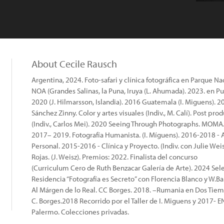
About Cecile Rausch
Argentina, 2024. Foto-safari y clínica fotográfica en Parque N
NOA (Grandes Salinas, la Puna, Iruya (L. Ahumada). 2023. en P
2020 (J. Hilmarsson, Islandia). 2016 Guatemala (I. Miguens). 
Sánchez Zinny. Color y artes visuales (Indiv., M. Calí). Post pro
(Indiv., Carlos Mei). 2020 Seeing Through Photographs. MOM
2017– 2019. Fotografía Humanista. (I. Míguens). 2016-2018 - At
Personal. 2015-2016 - Clínica y Proyecto. (Indiv. con Julie Wei
Rojas. (J. Weisz). Premios: 2022. Finalista del concurso
(Curriculum Cero de Ruth Benzacar Galería de Arte). 2024 Sele
Residencia “Fotografía es Secreto” con Florencia Blanco y W.Bar
Al Márgen de lo Real. CC Borges. 2018. –Rumania en Dos Tiem
C. Borges.2018 Recorrido por el Taller de I. Miguens y 2017- EN
Palermo. Colecciones privadas.