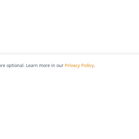
re optional. Learn more in our
Privacy Policy
.
hy
Awards
Advertise with Us
Help
Magazine
Press
Contact
orial
Explore
Free Guides
RSS
nd
Learn
About Us
Legal