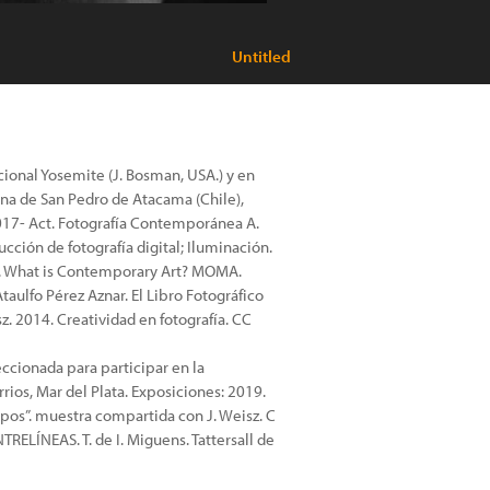
Untitled
acional Yosemite (J. Bosman, USA.) y en
una de San Pedro de Atacama (Chile),
2017- Act. Fotografía Contemporánea A.
ducción de fotografía digital; Iluminación.
A. What is Contemporary Art? MOMA.
aulfo Pérez Aznar. El Libro Fotográfico
sz. 2014. Creatividad en fotografía. CC
ccionada para participar en la
rios, Mar del Plata. Exposiciones: 2019.
pos”. muestra compartida con J. Weisz. C
TRELÍNEAS. T. de I. Miguens. Tattersall de