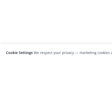
Cookie Settings
We respect your privacy — marketing cookies a
LensCulture is a leading global photograp
platform known for its international
photography awards, exhibitions, and edit
coverage of contemporary photography a
visual culture.