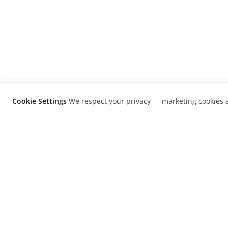
Cookie Settings
We respect your privacy — marketing cookies a
LensCulture is a leading global photograp
platform known for its international
photography awards, exhibitions, and edit
coverage of contemporary photography a
visual culture.