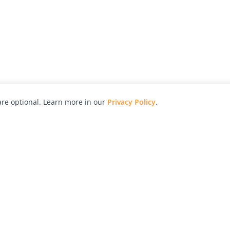
re optional. Learn more in our
Privacy Policy
.
hy
Awards
Advertise with Us
Help
Magazine
Press
Contact
orial
Explore
Free Guides
RSS
nd
Learn
About Us
Legal