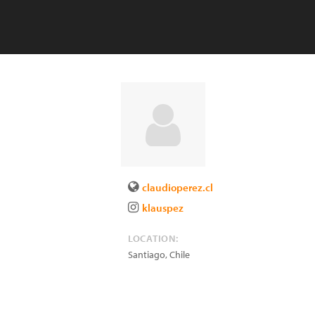
claudioperez.cl
klauspez
LOCATION:
Santiago
,
Chile