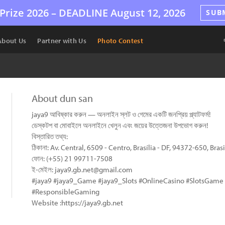
Prize 2026 –
DEADLINE
August 12, 2026
SUB
About Us
Partner with Us
Photo Contest
About dun san
jaya9 আবিষ্কার করুন — অনলাইন স্লট ও গেমের একটি জনপ্রিয় প্ল্যাটফর্ম!
ডেস্কটপ বা মোবাইলে অনলাইনে খেলুন এবং জয়ের উত্তেজনা উপভোগ করুন!
বিস্তারিত তথ্য:
ঠিকানা: Av. Central, 6509 - Centro, Brasília - DF, 94372-650, Brasi
ফোন: (+55) 21 99711-7508
ই-মেইল: jaya9.gb.net@gmail.com
#jaya9 #jaya9_Game #jaya9_Slots #OnlineCasino #SlotsGam
#ResponsibleGaming
Website :https://jaya9.gb.net