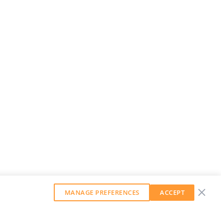
MANAGE PREFERENCES
ACCEPT