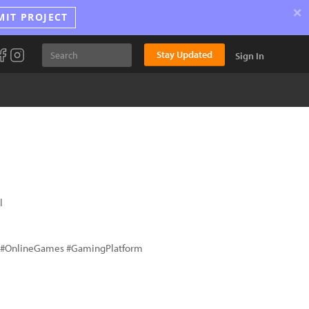
×
MIT PROJECT
Stay Updated
Sign In
l
e #OnlineGames #GamingPlatform