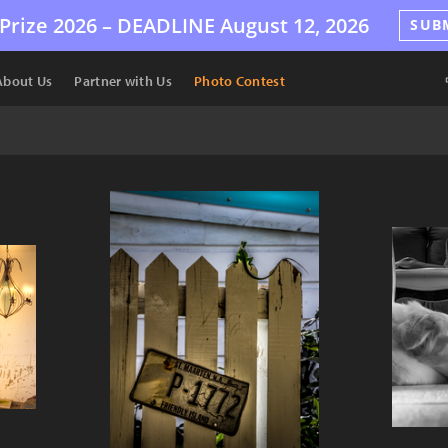
Prize 2026 –
DEADLINE
August 12, 2026
SUB
About Us
Partner with Us
Photo Contest