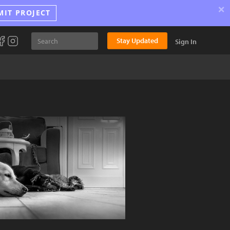
×
MIT PROJECT
Stay Updated
Sign In