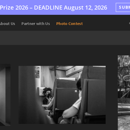
Prize 2026 –
DEADLINE
August 12, 2026
SUB
About Us
Partner with Us
Photo Contest